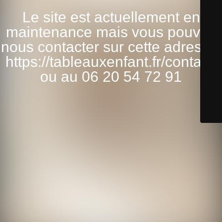
Le site est actuellement en
maintenance mais vous pouvez
nous contacter sur cette adresse:
https://tableauxenfant.fr/contact/
ou au 06 20 54 72 91