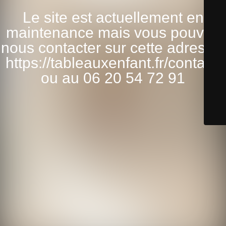
Le site est actuellement en
maintenance mais vous pouvez
nous contacter sur cette adresse:
https://tableauxenfant.fr/contact/
ou au 06 20 54 72 91