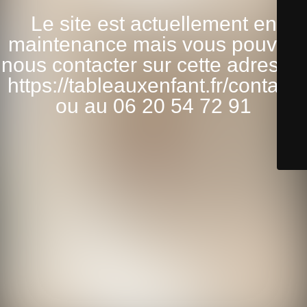
Le site est actuellement en
maintenance mais vous pouvez
nous contacter sur cette adresse:
https://tableauxenfant.fr/contact/
ou au 06 20 54 72 91