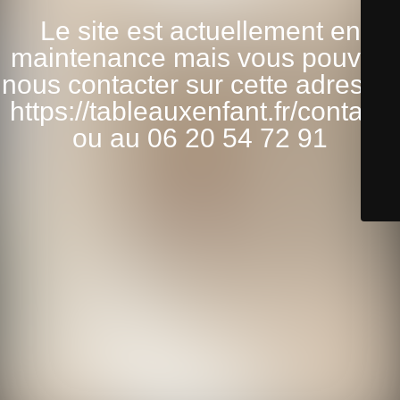
Le site est actuellement en
maintenance mais vous pouvez
nous contacter sur cette adresse:
https://tableauxenfant.fr/contact/
ou au 06 20 54 72 91