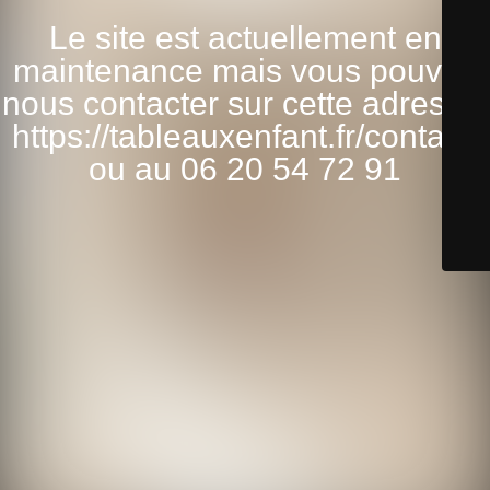
Le site est actuellement en
maintenance mais vous pouvez
nous contacter sur cette adresse:
https://tableauxenfant.fr/contact/
ou au 06 20 54 72 91