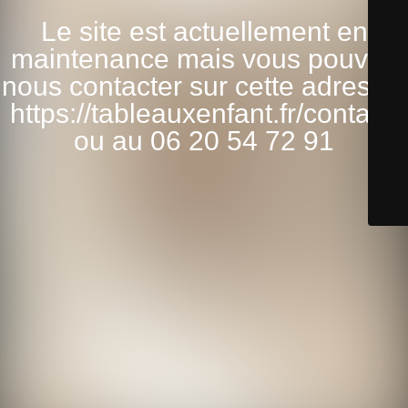
Le site est actuellement en
maintenance mais vous pouvez
nous contacter sur cette adresse:
https://tableauxenfant.fr/contact/
ou au 06 20 54 72 91