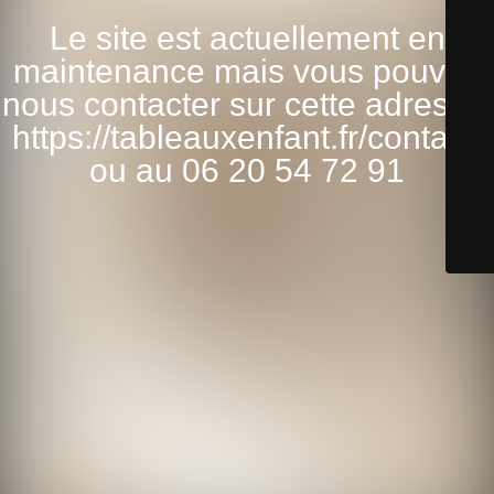
Le site est actuellement en
maintenance mais vous pouvez
nous contacter sur cette adresse:
https://tableauxenfant.fr/contact/
ou au 06 20 54 72 91