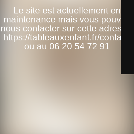
Le site est actuellement en
maintenance mais vous pouvez
nous contacter sur cette adresse:
https://tableauxenfant.fr/contact/
ou au 06 20 54 72 91