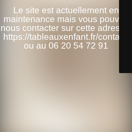
Le site est actuellement en
maintenance mais vous pouvez
nous contacter sur cette adresse:
https://tableauxenfant.fr/contact/
ou au 06 20 54 72 91