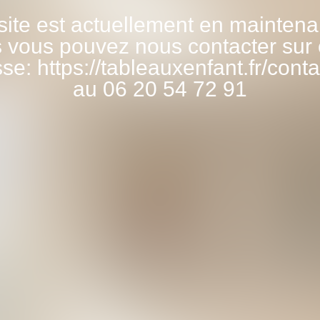
site est actuellement en mainten
 vous pouvez nous contacter sur 
se: https://tableauxenfant.fr/conta
au 06 20 54 72 91