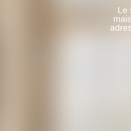
Le 
mais
adres