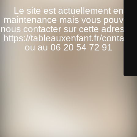
Le site est actuellement en
maintenance mais vous pouvez
nous contacter sur cette adresse:
https://tableauxenfant.fr/contact/
ou au 06 20 54 72 91