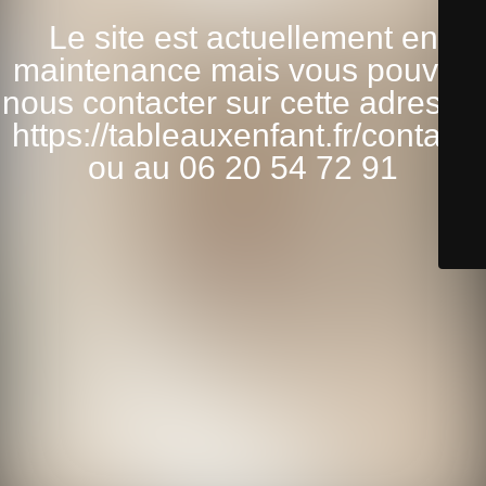
Le site est actuellement en
maintenance mais vous pouvez
nous contacter sur cette adresse:
https://tableauxenfant.fr/contact/
ou au 06 20 54 72 91