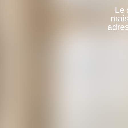
Le 
mais
adres