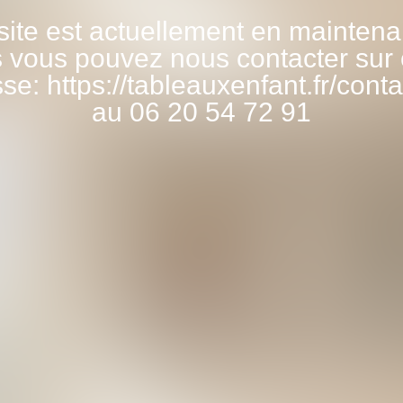
site est actuellement en mainten
 vous pouvez nous contacter sur 
se: https://tableauxenfant.fr/conta
au 06 20 54 72 91