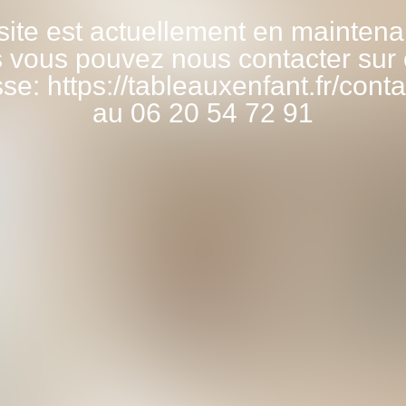
site est actuellement en mainten
 vous pouvez nous contacter sur 
se: https://tableauxenfant.fr/conta
au 06 20 54 72 91