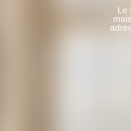
Le 
mais
adres