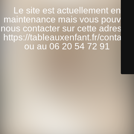
Le site est actuellement en
maintenance mais vous pouvez
nous contacter sur cette adresse:
https://tableauxenfant.fr/contact/
ou au 06 20 54 72 91