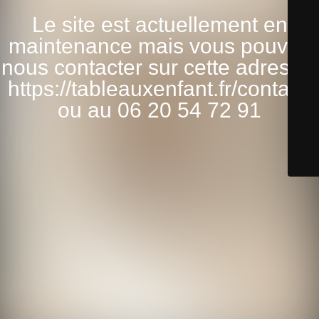
Le site est actuellement en
maintenance mais vous pouvez
nous contacter sur cette adresse:
https://tableauxenfant.fr/contact/
ou au 06 20 54 72 91