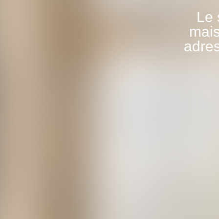
Le 
mais
adres