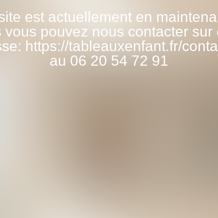
site est actuellement en mainten
 vous pouvez nous contacter sur 
se: https://tableauxenfant.fr/conta
au 06 20 54 72 91