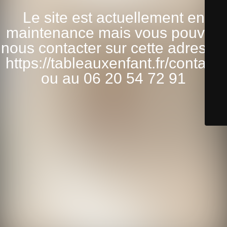
Le site est actuellement en
maintenance mais vous pouvez
nous contacter sur cette adresse:
https://tableauxenfant.fr/contact/
ou au 06 20 54 72 91