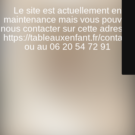
Le site est actuellement en
maintenance mais vous pouvez
nous contacter sur cette adresse:
https://tableauxenfant.fr/contact/
ou au 06 20 54 72 91