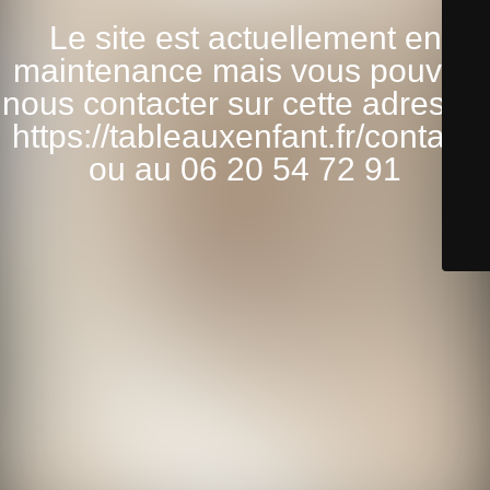
Le site est actuellement en
maintenance mais vous pouvez
nous contacter sur cette adresse:
https://tableauxenfant.fr/contact/
ou au 06 20 54 72 91