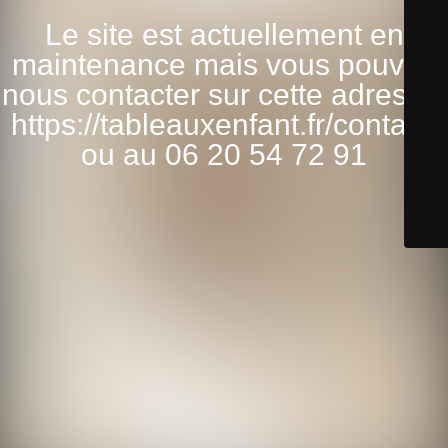
Le site est actuellement en
maintenance mais vous pouvez
nous contacter sur cette adresse:
https://tableauxenfant.fr/contact/
ou au 06 20 54 72 91