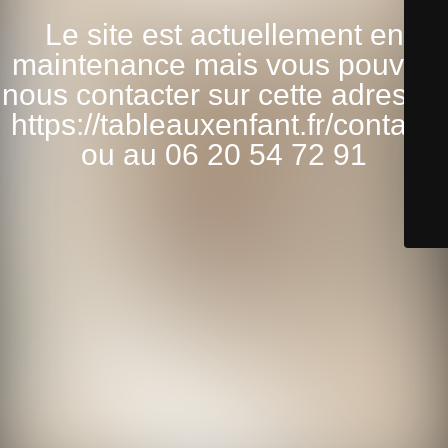
Le site est actuellement en
maintenance mais vous pouvez
nous contacter sur cette adresse:
https://tableauxenfant.fr/contact/
ou au 06 20 54 72 91