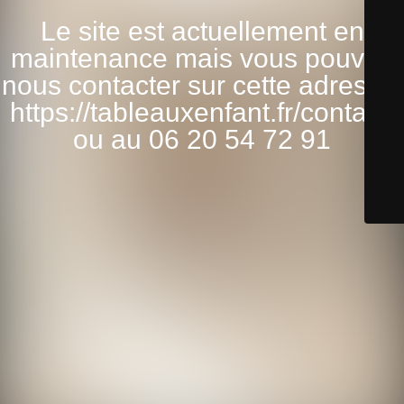
Le site est actuellement en
maintenance mais vous pouvez
nous contacter sur cette adresse:
https://tableauxenfant.fr/contact/
ou au 06 20 54 72 91