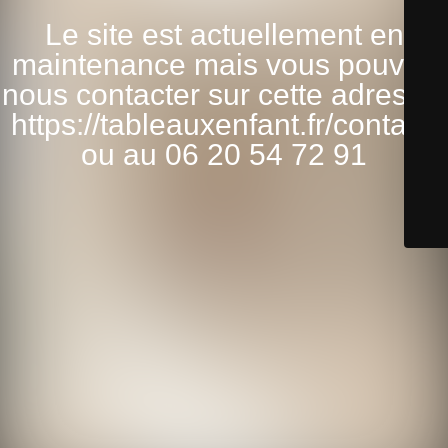
Le site est actuellement en
maintenance mais vous pouvez
nous contacter sur cette adresse:
https://tableauxenfant.fr/contact/
ou au 06 20 54 72 91