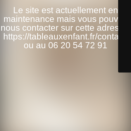
Le site est actuellement en
maintenance mais vous pouvez
nous contacter sur cette adresse:
https://tableauxenfant.fr/contact/
ou au 06 20 54 72 91