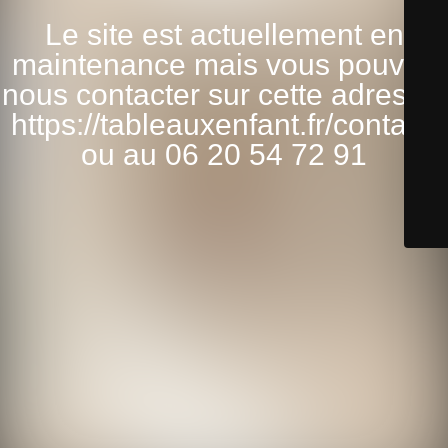
Le site est actuellement en
maintenance mais vous pouvez
nous contacter sur cette adresse:
https://tableauxenfant.fr/contact/
ou au 06 20 54 72 91