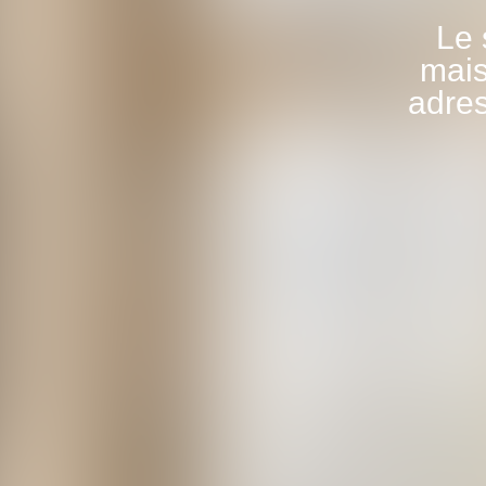
Le 
mais
adres