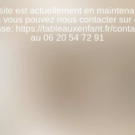
site est actuellement en mainten
 vous pouvez nous contacter sur 
se: https://tableauxenfant.fr/conta
au 06 20 54 72 91