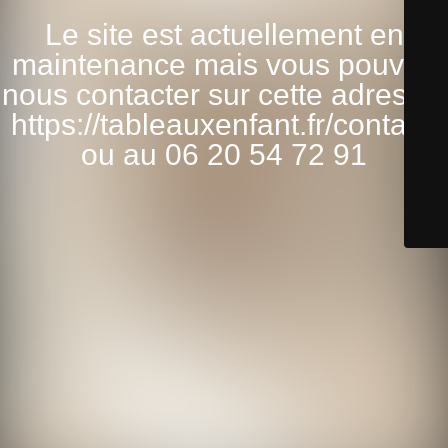
Le site est actuellement en
maintenance mais vous pouvez
nous contacter sur cette adresse:
https://tableauxenfant.fr/contact/
ou au 06 20 54 72 91