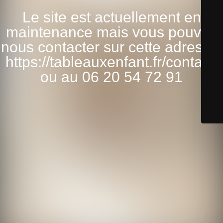
Le site est actuellement en
maintenance mais vous pouvez
nous contacter sur cette adresse:
https://tableauxenfant.fr/contact/
ou au 06 20 54 72 91