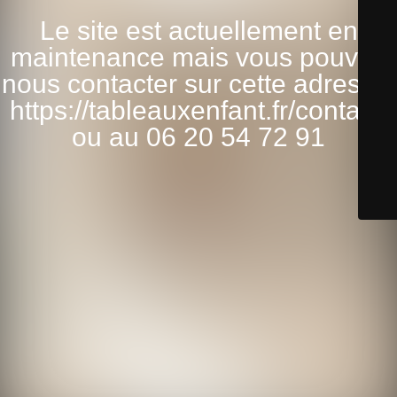
Le site est actuellement en
maintenance mais vous pouvez
nous contacter sur cette adresse:
https://tableauxenfant.fr/contact/
ou au 06 20 54 72 91